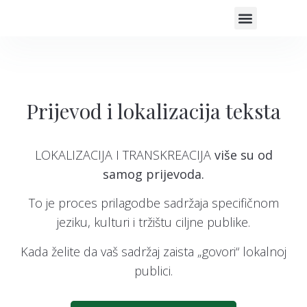
SUDSKI TUMAČ
STRUČNA PODRUČJA
ISKUSTVA KORISNIK
ČESTO POSTAVLJANA PITANJA O PRI
Prijevod i lokalizacija teksta
LOKALIZACIJA I TRANSKREACIJA
više su od
samog prijevoda.
To je proces prilagodbe sadržaja specifičnom
jeziku, kulturi i tržištu ciljne publike.
Kada želite da vaš sadržaj zaista „govori“ lokalnoj
publici.