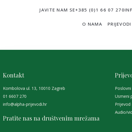
JAVITE NAM SE
+385 (0)1 66 07 270
IN
O NAMA
PRIJEVODI
Kontakt
Prijev
Kombolova ul. 13, 10010 Zagreb
Poslovni 
01 6607 270
Usmeni p
info@alpha-prijevodi.hr
Prijevod 
Audio/vi
Pratite nas na društvenim mrežama