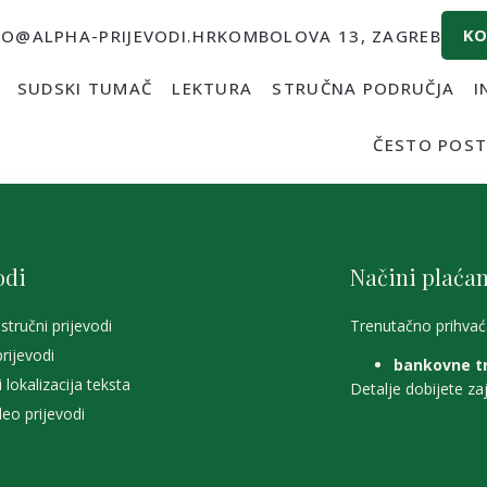
KO
FO@ALPHA-PRIJEVODI.HR
KOMBOLOVA 13, ZAGREB
SUDSKI TUMAČ
LEKTURA
STRUČNA PODRUČJA
I
ČESTO POST
odi
Načini plaćan
stručni prijevodi
Trenutačno
prihvać
rijevodi
bankovne tr
i lokalizacija teksta
Detalje dobijete z
deo prijevodi